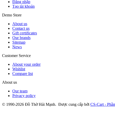
Đăng nhập
Tạo tài khoản
Demo Store
About us
Contact us
Gift certificates
Our brands
Sitemap
News
Customer Service
About your order
Wishlist
Compare list
About us
Our team
Privacy policy
© 1990-2026 Đồ Thờ Hải Mạnh. Được cung cấp bởi
CS-Cart - Phầ