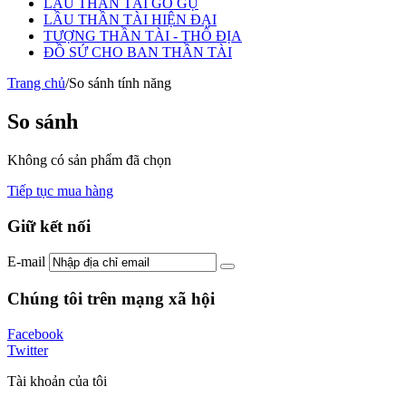
LẦU THẦN TÀI GỖ GỤ
LẦU THẦN TÀI HIỆN ĐẠI
TƯỢNG THẦN TÀI - THỔ ĐỊA
ĐỒ SỨ CHO BAN THẦN TÀI
Trang chủ
/
So sánh tính năng
So sánh
Không có sản phẩm đã chọn
Tiếp tục mua hàng
Giữ kết nối
E-mail
Chúng tôi trên mạng xã hội
Facebook
Twitter
Tài khoản của tôi